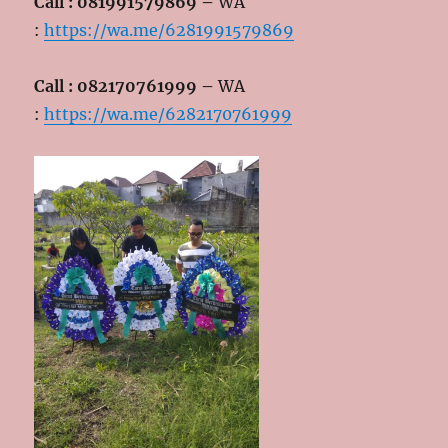
Call : 081991579869 –
WA
:
https://wa.me/6281991579869
Call : 082170761999 –
WA
:
https://wa.me/6282170761999