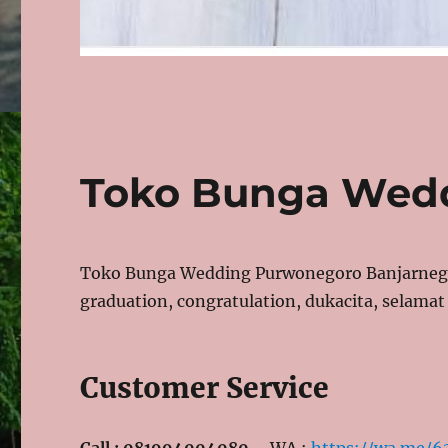
Toko Bunga Wed
Toko Bunga Wedding Purwonegoro Banjarnega
graduation, congratulation, dukacita, selama
Customer Service
Call : 081994004080 –
WA :
https://wa.me/