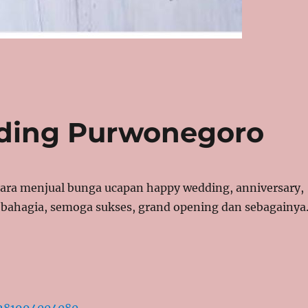
ding Purwonegoro
ra menjual bunga ucapan happy wedding, anniversary,
t bahagia, semoga sukses, grand opening dan sebagainya
6281994004080