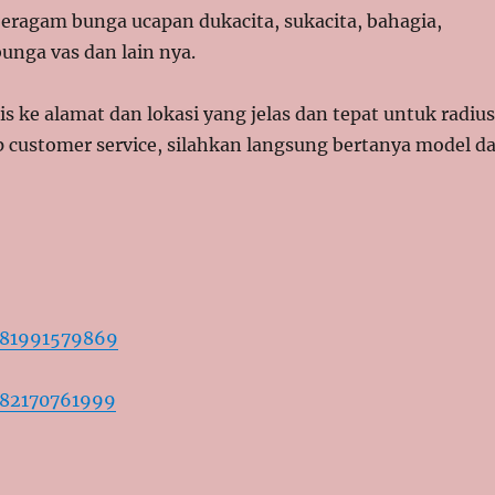
ragam bunga ucapan dukacita, sukacita, bahagia,
unga vas dan lain nya.
 ke alamat dan lokasi yang jelas dan tepat untuk radiu
p customer service, silahkan langsung bertanya model d
281991579869
282170761999