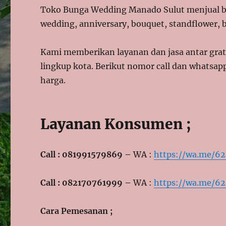
Toko Bunga Wedding Manado Sulut menjual be
wedding, anniversary, bouquet, standflower, b
Kami memberikan layanan dan jasa antar gratis
lingkup kota. Berikut nomor call dan whatsap
harga.
Layanan Konsumen ;
Call : 081991579869 –
WA :
https://wa.me/6
Call : 082170761999 –
WA :
https://wa.me/6
Cara Pemesanan ;