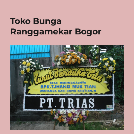
Toko Bunga
Ranggamekar Bogor