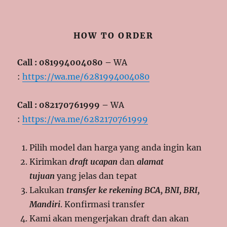
HOW TO ORDER
Call : 081994004080 –
WA
:
https://wa.me/6281994004080
Call : 082170761999 –
WA
:
https://wa.me/6282170761999
Pilih model dan harga yang anda ingin kan
Kirimkan
draft ucapan
dan
alamat
tujuan
yang jelas dan tepat
Lakukan
transfer ke rekening BCA, BNI, BRI,
Mandiri
. Konfirmasi transfer
Kami akan mengerjakan draft dan akan