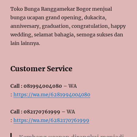
Toko Bunga Ranggamekar Bogor menjual
bunga ucapan grand opening, dukacita,
anniversary, graduation, congratulation, happy
wedding, selamat bahagia, semoga sukses dan
lain lainnya.
Customer Service
Call : 081994004080 –
WA
:
https://wa.me/6281994004080
Call : 082170761999 –
WA
:
https://wa.me/6282170761999