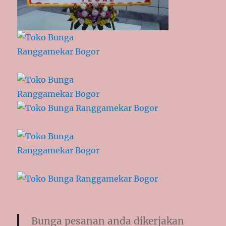
Bunga pesanan anda dikerjakan