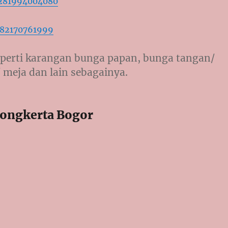
6281994004080
282170761999
perti karangan bunga papan, bunga tangan/
 meja dan lain sebagainya.
ongkerta Bogor