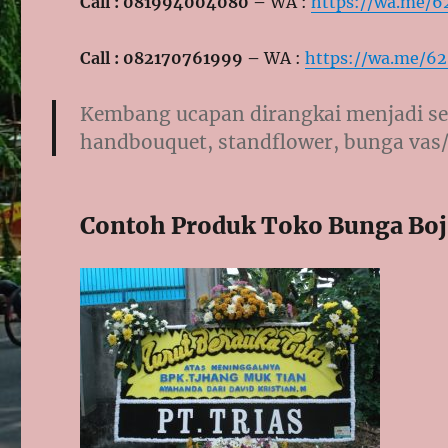
Call : 081994004080 –
WA :
https://wa.me/
Call : 082170761999 –
WA :
https://wa.me/6
Kembang ucapan dirangkai menjadi se
handbouquet, standflower, bunga vas/
Contoh Produk Toko Bunga Boj