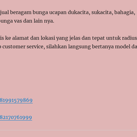
ual beragam bunga ucapan dukacita, sukacita, bahagia,
unga vas dan lain nya.
 ke alamat dan lokasi yang jelas dan tepat untuk radiu
p customer service, silahkan langsung bertanya model d
281991579869
282170761999