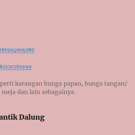
6281994004080
282170761999
perti karangan bunga papan, bunga tangan/
 meja dan lain sebagainya.
antik Dalung