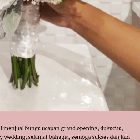
i menjual bunga ucapan grand opening, dukacita,
py wedding, selamat bahagia, semoga sukses dan lain